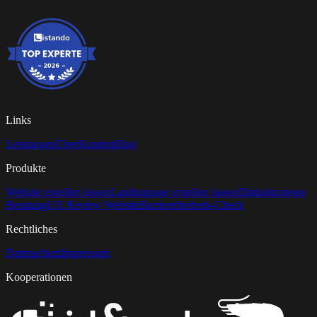
Links
Leistungen
Über
Kunden
Blog
Produkte
Website erstellen lassen
Landingpage erstellen lassen
Digitalstrategie
Beratung
UX Review Website
Barrierefreiheits-Check
Rechtliches
Datenschutz
Impressum
Kooperationen